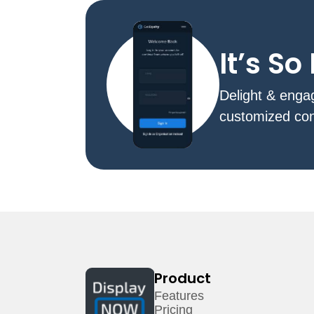
It’s S
Delight & enga
customized con
Product
Features
Pricing