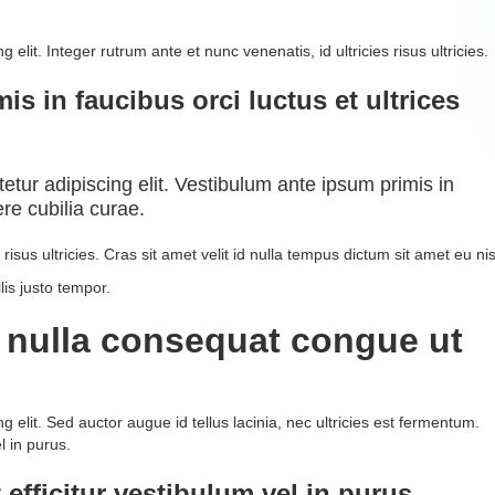
elit. Integer rutrum ante et nunc venenatis, id ultricies risus ultricies.
s in faucibus orci luctus et ultrices
tur adipiscing elit. Vestibulum ante ipsum primis in
ere cubilia curae.
risus ultricies. Cras sit amet velit id nulla tempus dictum sit amet eu nis
lis justo tempor.
t nulla consequat congue ut
 elit. Sed auctor augue id tellus lacinia, nec ultricies est fermentum.
l in purus.
 efficitur vestibulum vel in purus.