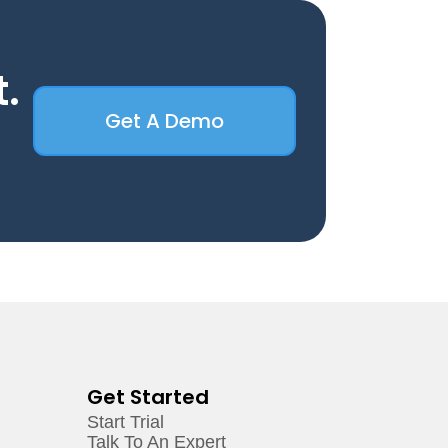
t.
Get A Demo
Get Started
Start Trial
Talk To An Expert