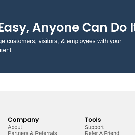
o Easy, Anyone Can Do I
ge customers, visitors, & employees with your
tent
Company
Tools
About
Support
Partners & Referrals
Refer A Friend