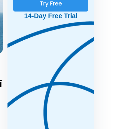
Try Free
14-Day Free Trial
i
s